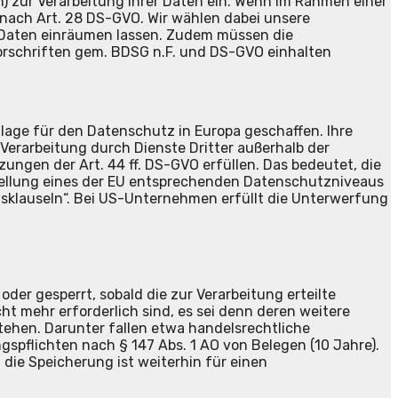
) zur Verarbeitung Ihrer Daten ein. Wenn im Rahmen einer
 nach Art. 28 DS-GVO. Wir wählen dabei unsere
er Daten einräumen lassen. Zudem müssen die
rschriften gem. BDSG n.F. und DS-GVO einhalten
age für den Datenschutz in Europa geschaffen. Ihre
erarbeitung durch Dienste Dritter außerhalb der
ngen der Art. 44 ff. DS-GVO erfüllen. Das bedeutet, die
stellung eines der EU entsprechenden Datenschutzniveaus
agsklauseln“. Bei US-Unternehmen erfüllt die Unterwerfung
er gesperrt, sobald die zur Verarbeitung erteilte
ht mehr erforderlich sind, es sei denn deren weitere
hen. Darunter fallen etwa handelsrechtliche
pflichten nach § 147 Abs. 1 AO von Belegen (10 Jahre).
die Speicherung ist weiterhin für einen