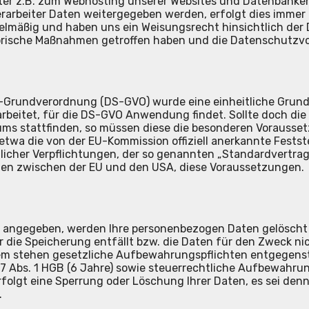
ster z.B. zum Webhosting unserer Websites und Datenbanken
rarbeiter Daten weitergegeben werden, erfolgt dies immer
regelmäßig und haben uns ein Weisungsrecht hinsichtlich d
orische Maßnahmen getroffen haben und die Datenschutzvo
Grundverordnung (DS-GVO) wurde eine einheitliche Grundl
itet, für die DS-GVO Anwendung findet. Sollte doch die V
s stattfinden, so müssen diese die besonderen Voraussetzu
 etwa die von der EU-Kommission offiziell anerkannte Fest
raglicher Verpflichtungen, der so genannten „Standardvertr
men zwischen der EU und den USA, diese Voraussetzungen.
 angegeben, werden Ihre personenbezogen Daten gelöscht od
 die Speicherung entfällt bzw. die Daten für den Zweck nic
m stehen gesetzliche Aufbewahrungspflichten entgegenste
Abs. 1 HGB (6 Jahre) sowie steuerrechtliche Aufbewahrungs
olgt eine Sperrung oder Löschung Ihrer Daten, es sei denn 
.