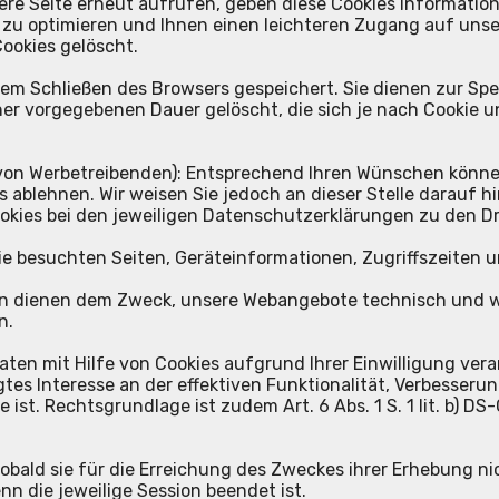
sere Seite erneut aufrufen, geben diese Cookies Informati
zu optimieren und Ihnen einen leichteren Zugang auf unse
Cookies gelöscht.
h dem Schließen des Browsers gespeichert. Sie dienen zur 
er vorgegebenen Dauer gelöscht, die sich je nach Cookie u
.
. von Werbetreibenden): Entsprechend Ihren Wünschen können
ablehnen. Wir weisen Sie jedoch an dieser Stelle darauf hin
okies bei den jeweiligen Datenschutzerklärungen zu den Dr
ie besuchten Seiten, Geräteinformationen, Zugriffszeiten u
en dienen dem Zweck, unsere Webangebote technisch und wi
n.
mit Hilfe von Cookies aufgrund Ihrer Einwilligung verarbeit
es Interesse an der effektiven Funktionalität, Verbesserun
ge ist. Rechtsgrundlage ist zudem Art. 6 Abs. 1 S. 1 lit. b)
ald sie für die Erreichung des Zweckes ihrer Erhebung nich
enn die jeweilige Session beendet ist.